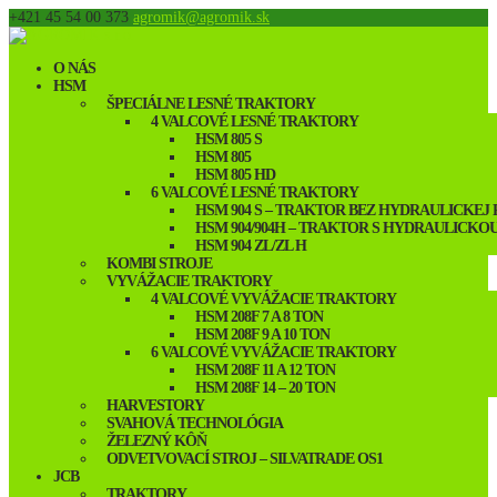
+421 45 54 00 373
agromik@agromik.sk
O NÁS
HSM
ŠPECIÁLNE LESNÉ TRAKTORY
4 VALCOVÉ LESNÉ TRAKTORY
HSM 805 S
HSM 805
HSM 805 HD
6 VALCOVÉ LESNÉ TRAKTORY
HSM 904 S – TRAKTOR BEZ HYDRAULICKEJ
HSM 904/904H – TRAKTOR S HYDRAULICKO
HSM 904 ZL/ZL H
KOMBI STROJE
VYVÁŽACIE TRAKTORY
4 VALCOVÉ VYVÁŽACIE TRAKTORY
HSM 208F 7 A 8 TON
HSM 208F 9 A 10 TON
6 VALCOVÉ VYVÁŽACIE TRAKTORY
HSM 208F 11 A 12 TON
HSM 208F 14 – 20 TON
HARVESTORY
SVAHOVÁ TECHNOLÓGIA
ŽELEZNÝ KÔŇ
ODVETVOVACÍ STROJ – SILVATRADE OS1
JCB
TRAKTORY