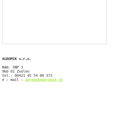
AGROMIK s.r.o.
Nám. SNP 3
960 01 Zvolen
tel.: 00421 45 54 00 373
e – mail : 
agromik@agromik.sk