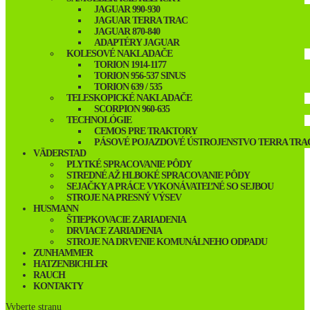
JAGUAR 990-930
JAGUAR TERRA TRAC
JAGUAR 870-840
ADAPTÉRY JAGUAR
KOLESOVÉ NAKLADAČE
TORION 1914-1177
TORION 956-537 SINUS
TORION 639 / 535
TELESKOPICKÉ NAKLADAČE
SCORPION 960-635
TECHNOLÓGIE
CEMOS PRE TRAKTORY
PÁSOVÉ POJAZDOVÉ ÚSTROJENSTVO TERRA TRA
VÄDERSTAD
PLYTKÉ SPRACOVANIE PÔDY
STREDNÉ AŽ HLBOKÉ SPRACOVANIE PÔDY
SEJAČKY A PRÁCE VYKONÁVATEĽNÉ SO SEJBOU
STROJE NA PRESNÝ VÝSEV
HUSMANN
ŠTIEPKOVACIE ZARIADENIA
DRVIACE ZARIADENIA
STROJE NA DRVENIE KOMUNÁLNEHO ODPADU
ZUNHAMMER
HATZENBICHLER
RAUCH
KONTAKTY
Vyberte stranu