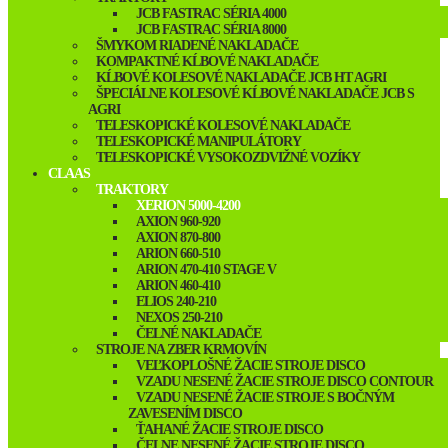
JCB FASTRAC SÉRIA 4000
JCB FASTRAC SÉRIA 8000
ŠMYKOM RIADENÉ NAKLADAČE
KOMPAKTNÉ KĹBOVÉ NAKLADAČE
KĹBOVÉ KOLESOVÉ NAKLADAČE JCB HT AGRI
ŠPECIÁLNE KOLESOVÉ KĹBOVÉ NAKLADAČE JCB S
AGRI
TELESKOPICKÉ KOLESOVÉ NAKLADAČE
TELESKOPICKÉ MANIPULÁTORY
TELESKOPICKÉ VYSOKOZDVIŽNÉ VOZÍKY
CLAAS
TRAKTORY
XERION 5000-4200
AXION 960-920
AXION 870-800
ARION 660-510
ARION 470-410 STAGE V
ARION 460-410
ELIOS 240-210
NEXOS 250-210
ČELNÉ NAKLADAČE
STROJE NA ZBER KRMOVÍN
VEĽKOPLOŠNÉ ŽACIE STROJE DISCO
VZADU NESENÉ ŽACIE STROJE DISCO CONTOUR
VZADU NESENÉ ŽACIE STROJE S BOČNÝM
ZAVESENÍM DISCO
ŤAHANÉ ŽACIE STROJE DISCO
ČELNE NESENÉ ŽACIE STROJE DISCO