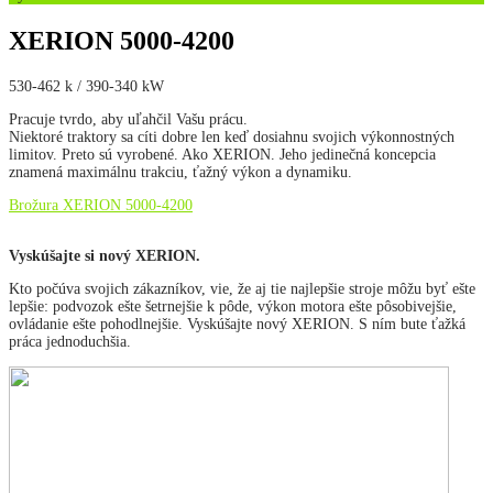
XERION 5000-4200
530-462 k / 390-340 kW
Pracuje tvrdo, aby uľahčil Vašu prácu.
Niektoré traktory sa cíti dobre len keď dosiahnu svojich výkonnostných
limitov. Preto sú vyrobené. Ako XERION. Jeho jedinečná koncepcia
znamená maximálnu trakciu, ťažný výkon a dynamiku.
Brožura XERION 5000-4200
Vyskúšajte si nový XERION.
Kto počúva svojich zákazníkov, vie, že aj tie najlepšie stroje môžu byť ešte
lepšie: podvozok ešte šetrnejšie k pôde, výkon motora ešte pôsobivejšie,
ovládanie ešte pohodlnejšie. Vyskúšajte nový XERION. S ním bute ťažká
práca jednoduchšia.