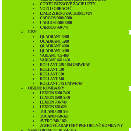
CORTO BUBNOVÉ ŽACIE LIŠTY
VOLTO OBRACAČ
LINER ZHRŇOVAČ KRMOVÍN
CARGOS 9600-9500
CARGOS 8500-8300
CARGOS 760-740
LISY
QUADRANT 5300
QUADRANT 5200
QUADRANT 4200
QUADRANT 4000
VARIANT 485-460
VARIANT 470 / 450
ROLLANT 455 / 454 UNIWRAP
ROLLANT 520
ROLLANT 620
ROLLANT 540
ROLLANT 375 UNIWRAP
OBILNÉ KOMBAJNY
LEXION 8900-7400
LEXION 6900-5300
LEXION 780-740
LEXION 670-620
TUCANO 580-550
TUCANO 450-320
AVERO 240 / 160
ZBEROVÉ ADAPTÉRY PRE OBILNÉ KOMBAJNY
SAMOZBERACIE REZAČKY