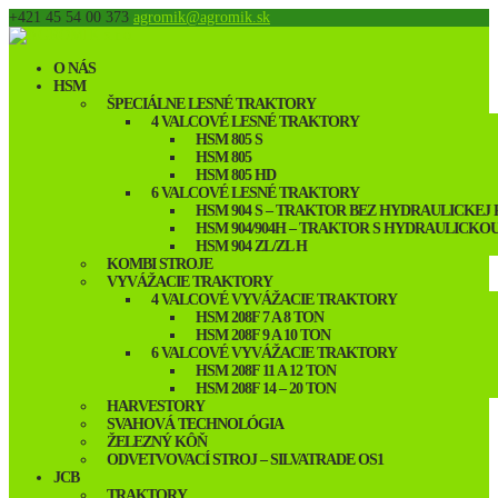
+421 45 54 00 373
agromik@agromik.sk
O NÁS
HSM
ŠPECIÁLNE LESNÉ TRAKTORY
4 VALCOVÉ LESNÉ TRAKTORY
HSM 805 S
HSM 805
HSM 805 HD
6 VALCOVÉ LESNÉ TRAKTORY
HSM 904 S – TRAKTOR BEZ HYDRAULICKEJ
HSM 904/904H – TRAKTOR S HYDRAULICKO
HSM 904 ZL/ZL H
KOMBI STROJE
VYVÁŽACIE TRAKTORY
4 VALCOVÉ VYVÁŽACIE TRAKTORY
HSM 208F 7 A 8 TON
HSM 208F 9 A 10 TON
6 VALCOVÉ VYVÁŽACIE TRAKTORY
HSM 208F 11 A 12 TON
HSM 208F 14 – 20 TON
HARVESTORY
SVAHOVÁ TECHNOLÓGIA
ŽELEZNÝ KÔŇ
ODVETVOVACÍ STROJ – SILVATRADE OS1
JCB
TRAKTORY