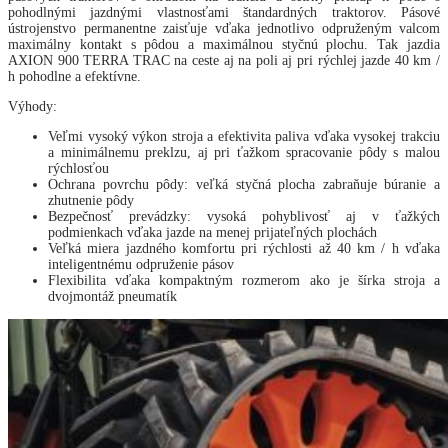
pohodlnými jazdnými vlastnosťami štandardných traktorov. Pásové
ústrojenstvo permanentne zaisťuje vďaka jednotlivo odpruženým valcom
maximálny kontakt s pôdou a maximálnou styčnú plochu. Tak jazdia
AXION 900 TERRA TRAC na ceste aj na poli aj pri rýchlej jazde 40 km /
h pohodlne a efektívne.
Výhody:
Veľmi vysoký výkon stroja a efektivita paliva vďaka vysokej trakciu
a minimálnemu preklzu, aj pri ťažkom spracovanie pôdy s malou
rýchlosťou
Ochrana povrchu pôdy: veľká styčná plocha zabraňuje búranie a
zhutnenie pôdy
Bezpečnosť prevádzky: vysoká pohyblivosť aj v ťažkých
podmienkach vďaka jazde na menej prijateľných plochách
Veľká miera jazdného komfortu pri rýchlosti až 40 km / h vďaka
inteligentnému odpruženie pásov
Flexibilita vďaka kompaktným rozmerom ako je šírka stroja a
dvojmontáž pneumatík