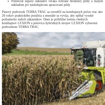
Potenciál úspory nákladov vďaka ochrane štruktúry pôdy a malým
nákladom pri nasledujúcom spracovaní pôdy
Pásový podvozok TERRA TRAC sa osvedčil na kombajnoch počas viac ako
20 rokov praktického použitia a neustále sa vyvíja, aby spĺňal vysoké
požiadavky našich zákazníkov. Dnes je približne tretina všetkých
kombajnov LEXION a polovica hybridných strojov LEXION vybavená
podvozkom TERRA TRAC.