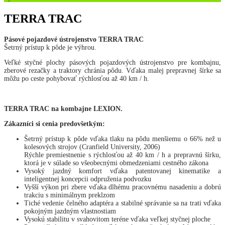
TERRA TRAC
Pásové pojazdové ústrojenstvo TERRA TRAC
Šetrný prístup k pôde je výhrou.
Veľké styčné plochy pásových pojazdových ústrojenstvo pre kombajnu,
zberové rezačky a traktory chránia pôdu. Vďaka malej prepravnej šírke sa
môžu po ceste pohybovať rýchlosťou až 40 km / h.
TERRA TRAC na kombajne LEXION.
Zákazníci si cenia predovšetkým:
Šetrný prístup k pôde vďaka tlaku na pôdu menšiemu o 66% než u
kolesových strojov (Cranfield University, 2006)
Rýchle premiestnenie s rýchlosťou až 40 km / h a prepravnú šírku,
ktorá je v súlade so všeobecnými obmedzeniami cestného zákona
Vysoký jazdný komfort vďaka patentovanej kinematike a
inteligentnej koncepcii odpruženia podvozku
Vyšší výkon pri zbere vďaka dlhému pracovnému nasadeniu a dobrú
trakciu s minimálnym preklzom
Tiché vedenie čelného adaptéra a stabilné správanie sa na trati vďaka
pokojným jazdným vlastnostiam
Vysokú stabilitu v svahovitom teréne vďaka veľkej styčnej ploche