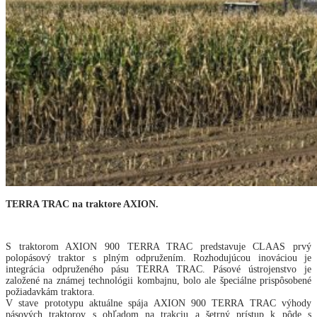
TERRA TRAC na traktore AXION.
S traktorom AXION 900 TERRA TRAC predstavuje CLAAS prvý
polopásový traktor s plným odpružením. Rozhodujúcou inováciou je
integrácia odpruženého pásu TERRA TRAC. Pásové ústrojenstvo je
založené na známej technológii kombajnu, bolo ale špeciálne prispôsobené
požiadavkám traktora.
V stave prototypu aktuálne spája AXION 900 TERRA TRAC výhody
pásových traktorov s ohľadom na trakciu a šetrný prístup k pôde s