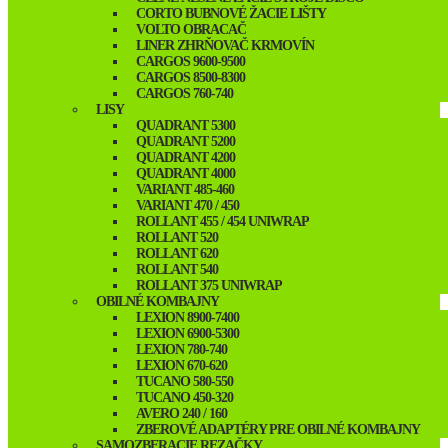
CORTO BUBNOVÉ ŽACIE LIŠTY
VOLTO OBRACAČ
LINER ZHRŇOVAČ KRMOVÍN
CARGOS 9600-9500
CARGOS 8500-8300
CARGOS 760-740
LISY
QUADRANT 5300
QUADRANT 5200
QUADRANT 4200
QUADRANT 4000
VARIANT 485-460
VARIANT 470 / 450
ROLLANT 455 / 454 UNIWRAP
ROLLANT 520
ROLLANT 620
ROLLANT 540
ROLLANT 375 UNIWRAP
OBILNÉ KOMBAJNY
LEXION 8900-7400
LEXION 6900-5300
LEXION 780-740
LEXION 670-620
TUCANO 580-550
TUCANO 450-320
AVERO 240 / 160
ZBEROVÉ ADAPTÉRY PRE OBILNÉ KOMBAJNY
SAMOZBERACIE REZAČKY