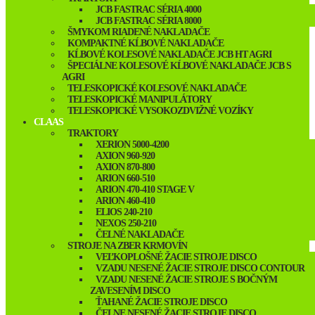
JCB FASTRAC SÉRIA 4000
JCB FASTRAC SÉRIA 8000
ŠMYKOM RIADENÉ NAKLADAČE
KOMPAKTNÉ KĹBOVÉ NAKLADAČE
KĹBOVÉ KOLESOVÉ NAKLADAČE JCB HT AGRI
ŠPECIÁLNE KOLESOVÉ KĹBOVÉ NAKLADAČE JCB S
AGRI
TELESKOPICKÉ KOLESOVÉ NAKLADAČE
TELESKOPICKÉ MANIPULÁTORY
TELESKOPICKÉ VYSOKOZDVIŽNÉ VOZÍKY
CLAAS
TRAKTORY
XERION 5000-4200
AXION 960-920
AXION 870-800
ARION 660-510
ARION 470-410 STAGE V
ARION 460-410
ELIOS 240-210
NEXOS 250-210
ČELNÉ NAKLADAČE
STROJE NA ZBER KRMOVÍN
VEĽKOPLOŠNÉ ŽACIE STROJE DISCO
VZADU NESENÉ ŽACIE STROJE DISCO CONTOUR
VZADU NESENÉ ŽACIE STROJE S BOČNÝM
ZAVESENÍM DISCO
ŤAHANÉ ŽACIE STROJE DISCO
ČELNE NESENÉ ŽACIE STROJE DISCO