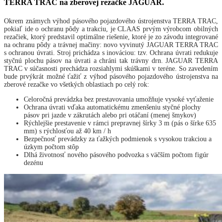
TERRA TRAC na zberovej rezačke JAGUAR.
Okrem známych výhod pásového pojazdového ústrojenstva TERRA TRAC,
pokiaľ ide o ochranu pôdy a trakciu, je CLAAS prvým výrobcom obilných
rezačiek, ktorý predstavil optimálne riešenie, ktoré je zo závodu integrované
na ochranu pôdy a trávnej mačiny: novo vyvinutý JAGUAR TERRA TRAC
s ochranou úvrati. Stroj prichádza s inováciou: tzv. Ochrana úvrati redukuje
styčnú plochu pásov na úvrati a chráni tak trávny drn. JAGUAR TERRA
TRAC v súčasnosti prechádza rozsiahlymi skúškami v teréne. So zavedením
bude prvýkrát možné ťažiť z výhod pásového pojazdového ústrojenstva na
zberové rezačke vo všetkých oblastiach po celý rok:
Celoročná prevádzka bez prestavovania umožňuje vysoké vyťaženie
Ochrana úvrati vďaka automatickému zmenšeniu styčné plochy
pásov pri jazde v zákrutách alebo pri otáčaní (menej šmykov)
Rýchlejšie prestavenie v rámci prepravnej šírky 3 m (pás o šírke 635
mm) s rýchlosťou až 40 km / h
Bezpečnosť prevádzky za ťažkých podmienok s vysokou trakciou a
úzkym počtom stôp
Dlhá životnosť nového pásového podvozka s väčším počtom figúr
dezénu