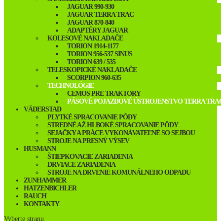
JAGUAR 990-930
JAGUAR TERRA TRAC
JAGUAR 870-840
ADAPTÉRY JAGUAR
KOLESOVÉ NAKLADAČE
TORION 1914-1177
TORION 956-537 SINUS
TORION 639 / 535
TELESKOPICKÉ NAKLADAČE
SCORPION 960-635
TECHNOLÓGIE
CEMOS PRE TRAKTORY
PÁSOVÉ POJAZDOVÉ ÚSTROJENSTVO TERRA TRA
VÄDERSTAD
PLYTKÉ SPRACOVANIE PÔDY
STREDNÉ AŽ HLBOKÉ SPRACOVANIE PÔDY
SEJAČKY A PRÁCE VYKONÁVATEĽNÉ SO SEJBOU
STROJE NA PRESNÝ VÝSEV
HUSMANN
ŠTIEPKOVACIE ZARIADENIA
DRVIACE ZARIADENIA
STROJE NA DRVENIE KOMUNÁLNEHO ODPADU
ZUNHAMMER
HATZENBICHLER
RAUCH
KONTAKTY
Vyberte stranu