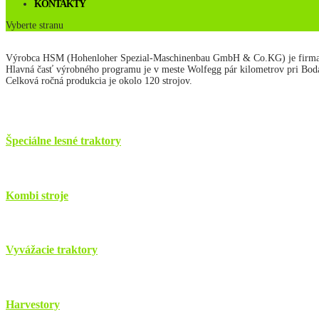
KONTAKTY
Vyberte stranu
Výrobca HSM (Hohenloher Spezial-Maschinenbau GmbH & Co.KG) je firma zao
Hlavná časť výrobného programu je v meste Wolfegg pár kilometrov pri Bo
Celková ročná produkcia je okolo 120 strojov.
Špeciálne lesné traktory
Kombi stroje
Vyvážacie traktory
Harvestory