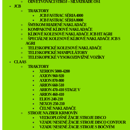
ODVETVOVACÍ STROJ – SILVATRADE OS1
JCB
TRAKTORY
JCB FASTRAC SÉRIA 4000
JCB FASTRAC SÉRIA 8000
ŠMYKOM RIADENÉ NAKLADAČE
KOMPAKTNÉ KĹBOVÉ NAKLADAČE
KĹBOVÉ KOLESOVÉ NAKLADAČE JCB HT AGRI
ŠPECIÁLNE KOLESOVÉ KĹBOVÉ NAKLADAČE JCB S
AGRI
TELESKOPICKÉ KOLESOVÉ NAKLADAČE
TELESKOPICKÉ MANIPULÁTORY
TELESKOPICKÉ VYSOKOZDVIŽNÉ VOZÍKY
CLAAS
TRAKTORY
XERION 5000-4200
AXION 960-920
AXION 870-800
ARION 660-510
ARION 470-410 STAGE V
ARION 460-410
ELIOS 240-210
NEXOS 250-210
ČELNÉ NAKLADAČE
STROJE NA ZBER KRMOVÍN
VEĽKOPLOŠNÉ ŽACIE STROJE DISCO
VZADU NESENÉ ŽACIE STROJE DISCO CONTOUR
VZADU NESENÉ ŽACIE STROJE S BOČNÝM