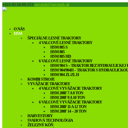
+421 45 54 00 373
agromik@agromik.sk
O NÁS
HSM
ŠPECIÁLNE LESNÉ TRAKTORY
4 VALCOVÉ LESNÉ TRAKTORY
HSM 805 S
HSM 805
HSM 805 HD
6 VALCOVÉ LESNÉ TRAKTORY
HSM 904 S – TRAKTOR BEZ HYDRAULICKEJ
HSM 904/904H – TRAKTOR S HYDRAULICKO
HSM 904 ZL/ZL H
KOMBI STROJE
VYVÁŽACIE TRAKTORY
4 VALCOVÉ VYVÁŽACIE TRAKTORY
HSM 208F 7 A 8 TON
HSM 208F 9 A 10 TON
6 VALCOVÉ VYVÁŽACIE TRAKTORY
HSM 208F 11 A 12 TON
HSM 208F 14 – 20 TON
HARVESTORY
SVAHOVÁ TECHNOLÓGIA
ŽELEZNÝ KÔŇ