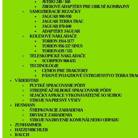
AVERO 240 / 160
ZBEROVÉ ADAPTÉRY PRE OBILNÉ KOMBAJNY
SAMOZBERACIE REZAČKY
JAGUAR 990-930
JAGUAR TERRA TRAC
JAGUAR 870-840
ADAPTÉRY JAGUAR
KOLESOVÉ NAKLADAČE
TORION 1914-1177
TORION 956-537 SINUS
TORION 639 / 535
TELESKOPICKÉ NAKLADAČE
SCORPION 960-635
TECHNOLÓGIE
CEMOS PRE TRAKTORY
PÁSOVÉ POJAZDOVÉ ÚSTROJENSTVO TERRA TRA
VÄDERSTAD
PLYTKÉ SPRACOVANIE PÔDY
STREDNÉ AŽ HLBOKÉ SPRACOVANIE PÔDY
SEJAČKY A PRÁCE VYKONÁVATEĽNÉ SO SEJBOU
STROJE NA PRESNÝ VÝSEV
HUSMANN
ŠTIEPKOVACIE ZARIADENIA
DRVIACE ZARIADENIA
STROJE NA DRVENIE KOMUNÁLNEHO ODPADU
ZUNHAMMER
HATZENBICHLER
RAUCH