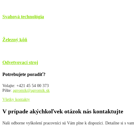
Svahová technológia
Železný kôň
Odvetvovací stroj
Potrebujete poradiť?
Volajte: +421 45 54 00 373
Píšte:
agromik@agromik.sk
Všetky kontakty
V prípade akýchkoľvek otázok nás kontaktujte
Naši odborne vyškolení pracovníci sú Vám plne k dispozíci. Detailne si s vam