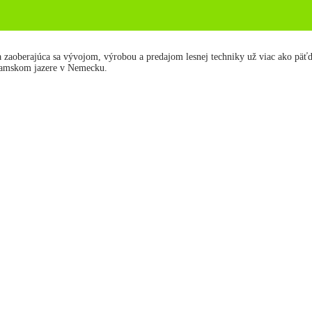
berajúca sa vývojom, výrobou a predajom lesnej techniky už viac ako päťde
damskom jazere v Nemecku.