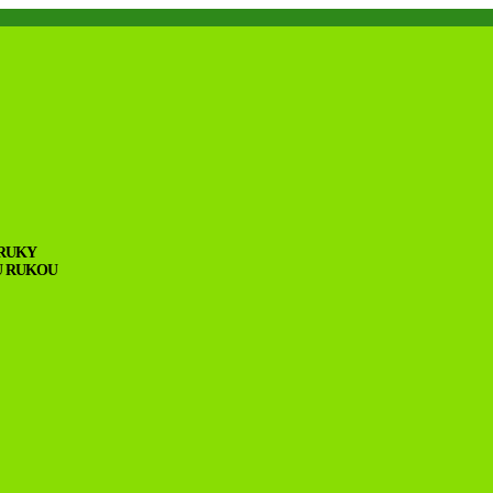
 RUKY
U RUKOU