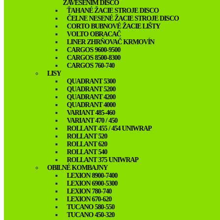
ZAVESENÍM DISCO
ŤAHANÉ ŽACIE STROJE DISCO
ČELNE NESENÉ ŽACIE STROJE DISCO
CORTO BUBNOVÉ ŽACIE LIŠTY
VOLTO OBRACAČ
LINER ZHRŇOVAČ KRMOVÍN
CARGOS 9600-9500
CARGOS 8500-8300
CARGOS 760-740
LISY
QUADRANT 5300
QUADRANT 5200
QUADRANT 4200
QUADRANT 4000
VARIANT 485-460
VARIANT 470 / 450
ROLLANT 455 / 454 UNIWRAP
ROLLANT 520
ROLLANT 620
ROLLANT 540
ROLLANT 375 UNIWRAP
OBILNÉ KOMBAJNY
LEXION 8900-7400
LEXION 6900-5300
LEXION 780-740
LEXION 670-620
TUCANO 580-550
TUCANO 450-320