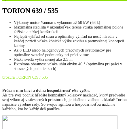
TORION 639 / 535
Výkonný motor Yanmar s výkonom až 50 kW (68 k)
Maximálna stabilita v akomkoľvek teréne vďaka optimálnej polohe
ťažiska a nízkej konštrukcii
Najlepší výhľad od strán a optimálny výhľad na nosič náradia v
každej pozícii vďaka kónické výške zdvihu a premyslenej koncepcii
kabíny
Až 8 LED alebo halogénových pracovných svetlometov pre
optimálne svetelné podmienky pri práci v tme
Nízka svetlá výška menej ako 2,5 m
Extrémna obratnosť vďaka uhlu ohybu 40 ° (optimálna pri práci v
stiesnených podmienkach)
brožúra TORION 639 / 535
Práca s ním baví a dvíha hospodárnosť ešte vyššie.
Ak pre svoj podnik hľadáte kompaktný kolesový nakladač, ktorý predvedie
svoj výkon aj v stiesnených priestoroch, je ideálnou voľbou nakladač Torion
najnižšie výrobné rady. So svojou agilitou a hospodárnosťou nadchne
každého, kto ho každý deň používa.