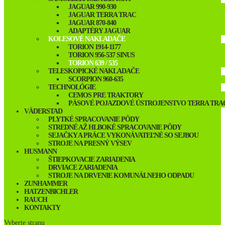
JAGUAR 990-930
JAGUAR TERRA TRAC
JAGUAR 870-840
ADAPTÉRY JAGUAR
KOLESOVÉ NAKLADAČE
TORION 1914-1177
TORION 956-537 SINUS
TORION 639 / 535
TELESKOPICKÉ NAKLADAČE
SCORPION 960-635
TECHNOLÓGIE
CEMOS PRE TRAKTORY
PÁSOVÉ POJAZDOVÉ ÚSTROJENSTVO TERRA TRA
VÄDERSTAD
PLYTKÉ SPRACOVANIE PÔDY
STREDNÉ AŽ HLBOKÉ SPRACOVANIE PÔDY
SEJAČKY A PRÁCE VYKONÁVATEĽNÉ SO SEJBOU
STROJE NA PRESNÝ VÝSEV
HUSMANN
ŠTIEPKOVACIE ZARIADENIA
DRVIACE ZARIADENIA
STROJE NA DRVENIE KOMUNÁLNEHO ODPADU
ZUNHAMMER
HATZENBICHLER
RAUCH
KONTAKTY
Vyberte stranu