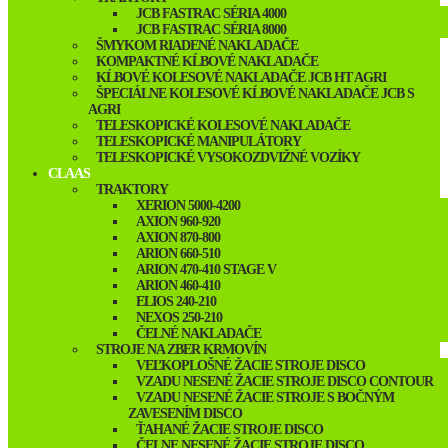
JCB FASTRAC SÉRIA 4000
JCB FASTRAC SÉRIA 8000
ŠMYKOM RIADENÉ NAKLADAČE
KOMPAKTNÉ KĹBOVÉ NAKLADAČE
KĹBOVÉ KOLESOVÉ NAKLADAČE JCB HT AGRI
ŠPECIÁLNE KOLESOVÉ KĹBOVÉ NAKLADAČE JCB S
AGRI
TELESKOPICKÉ KOLESOVÉ NAKLADAČE
TELESKOPICKÉ MANIPULÁTORY
TELESKOPICKÉ VYSOKOZDVIŽNÉ VOZÍKY
CLAAS
TRAKTORY
XERION 5000-4200
AXION 960-920
AXION 870-800
ARION 660-510
ARION 470-410 STAGE V
ARION 460-410
ELIOS 240-210
NEXOS 250-210
ČELNÉ NAKLADAČE
STROJE NA ZBER KRMOVÍN
VEĽKOPLOŠNÉ ŽACIE STROJE DISCO
VZADU NESENÉ ŽACIE STROJE DISCO CONTOUR
VZADU NESENÉ ŽACIE STROJE S BOČNÝM
ZAVESENÍM DISCO
ŤAHANÉ ŽACIE STROJE DISCO
ČELNE NESENÉ ŽACIE STROJE DISCO