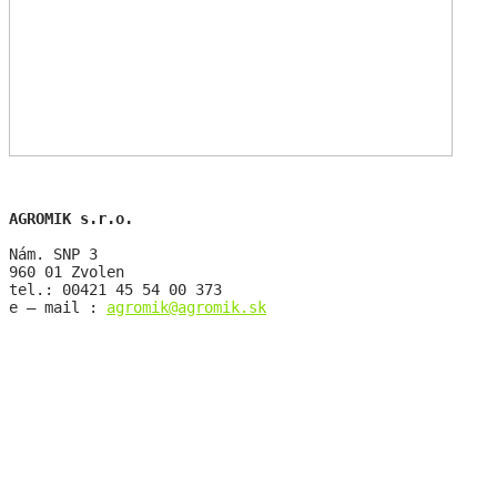
AGROMIK s.r.o.
Nám. SNP 3
960 01 Zvolen
tel.: 00421 45 54 00 373
e – mail : 
agromik@agromik.sk