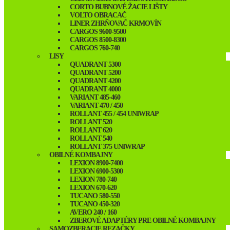
CORTO BUBNOVÉ ŽACIE LIŠTY
VOLTO OBRACAČ
LINER ZHRŇOVAČ KRMOVÍN
CARGOS 9600-9500
CARGOS 8500-8300
CARGOS 760-740
LISY
QUADRANT 5300
QUADRANT 5200
QUADRANT 4200
QUADRANT 4000
VARIANT 485-460
VARIANT 470 / 450
ROLLANT 455 / 454 UNIWRAP
ROLLANT 520
ROLLANT 620
ROLLANT 540
ROLLANT 375 UNIWRAP
OBILNÉ KOMBAJNY
LEXION 8900-7400
LEXION 6900-5300
LEXION 780-740
LEXION 670-620
TUCANO 580-550
TUCANO 450-320
AVERO 240 / 160
ZBEROVÉ ADAPTÉRY PRE OBILNÉ KOMBAJNY
SAMOZBERACIE REZAČKY