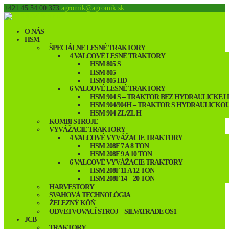
+421 45 54 00 373
agromik@agromik.sk
O NÁS
HSM
ŠPECIÁLNE LESNÉ TRAKTORY
4 VALCOVÉ LESNÉ TRAKTORY
HSM 805 S
HSM 805
HSM 805 HD
6 VALCOVÉ LESNÉ TRAKTORY
HSM 904 S – TRAKTOR BEZ HYDRAULICKEJ
HSM 904/904H – TRAKTOR S HYDRAULICKO
HSM 904 ZL/ZL H
KOMBI STROJE
VYVÁŽACIE TRAKTORY
4 VALCOVÉ VYVÁŽACIE TRAKTORY
HSM 208F 7 A 8 TON
HSM 208F 9 A 10 TON
6 VALCOVÉ VYVÁŽACIE TRAKTORY
HSM 208F 11 A 12 TON
HSM 208F 14 – 20 TON
HARVESTORY
SVAHOVÁ TECHNOLÓGIA
ŽELEZNÝ KÔŇ
ODVETVOVACÍ STROJ – SILVATRADE OS1
JCB
TRAKTORY